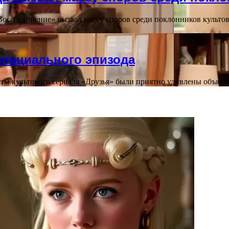
оссоединение» вызвал массу споров среди поклонников культов
специального эпизода
ты культового сериала «Друзья» были приятно удивлены объявл