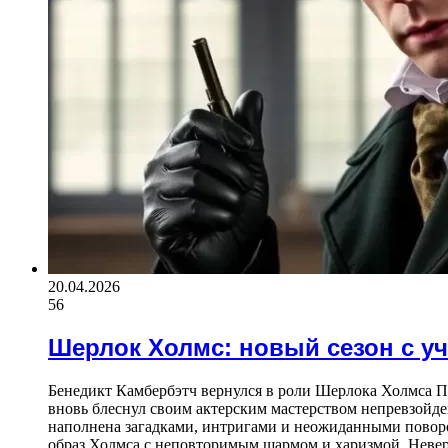
20.04.2026
56
Шерлок Холмс: новый сезон с у
Бенедикт Камбербэтч вернулся в роли Шерлока Холмса П
вновь блеснул своим актерским мастерством непревзойде
наполнена загадками, интригами и неожиданными поворот
образ Холмса с неповторимым шармом и харизмой. Невер