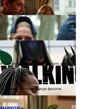
состоянии шока и восхищения.…
ых союзников,…
сле длительного отсутствия. Фанаты долго…
 споров и дискуссий среди фанатов.
онников