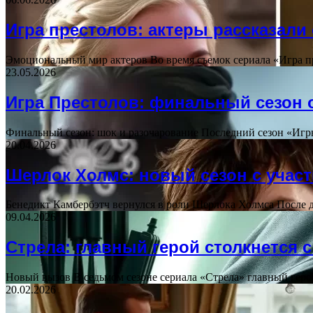
Игра престолов: актеры рассказали
Эмоциональный мир актеров Во время съемок сериала «Игра 
23.05.2026
Игра Престолов: финальный сезон 
Финальный сезон: шок и разочарование Последний сезон «Игр
20.04.2026
Шерлок Холмс: новый сезон с учас
Бенедикт Камбербэтч вернулся в роли Шерлока Холмса После 
09.04.2026
Стрела: главный герой столкнется 
Новый вызов В седьмом сезоне сериала «Стрела» главный гер
20.02.2026