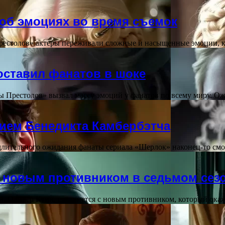
 об эмоциях во время съемок
престолов» актеры переживали сложные и насыщенные эмоции, 
оставил фанатов в шоке
ы Престолов» вызвал массу эмоций у фанатов по всему миру. 
тием Бенедикта Камбербэтча
длительного ожидания фанаты сериала «Шерлок» наконец-то смо
с новым противником в седьмом сез
ой, Оливер Куин, столкнется с новым противником, который ок