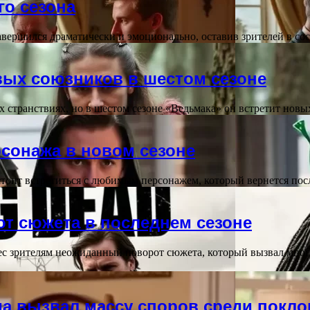
го сезона
 завершился драматически и эмоционально, оставив зрителей в 
вых союзников в шестом сезоне
х странствиях, но в шестом сезоне «Ведьмака» он встретит нов
сонажа в новом сезоне
стоит встретиться с любимым персонажем, который вернется по
т сюжета в последнем сезоне
с зрителям неожиданный поворот сюжета, который вызвал много
да вызвал массу споров среди покл