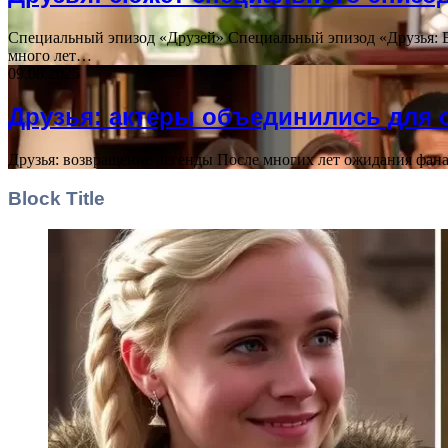
Специальный эпизод «Друзей» Специальный эпизод «Друзья: В
много лет…
09.08.2025
Друзья: актеры объединились для 
Друзья: возвращение легенды После многих лет ожидания фана
Block Title