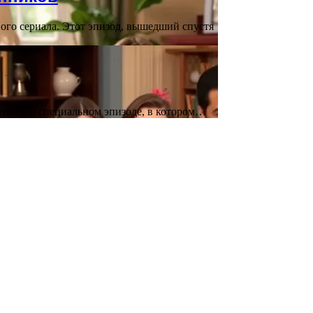
ого сериала. Этот эпизод, вышедший спустя
ением о специальном эпизоде, в котором…