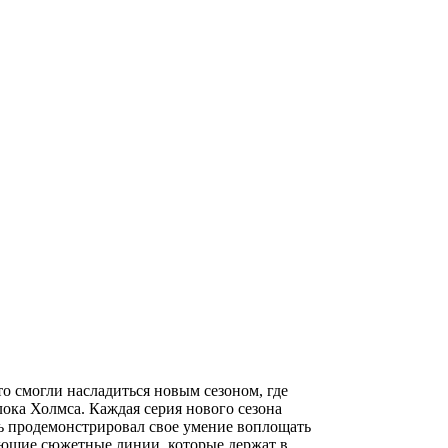
о смогли насладиться новым сезоном, где
ока Холмса. Каждая серия нового сезона
вь продемонстрировал свое умение воплощать
вающие сюжетные линии, которые держат в…