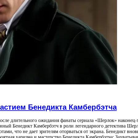
частием Бенедикта Камбербэтча
осле длительного ожидания фанаты сериала «Шерлок» наконец-т
нный Бенедикт Камбербэтч в роли легендарного детектива Шерл
ами, что не дает зрителям оторваться от экрана. Бенедикт вно
оятная харизма и мастерство Бенедикта Камбербэтча; Захваты