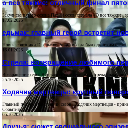
о все тяжкие: отличный финал пято
Закулисье пятого сезона Пятый сезон сериала «О все тяжкие»
17.02.2026
едьмак: главный герой встретит но
Новые союзники Геральт из Ривии всегда был одиноким в свои
16.01.2026
Стрела: возвращение любимого пер
Возвращение героя В новом сезоне сериала «Стрела» нам пред
25.10.2025
Ходячие мертвецы: крупный поворо
Главный поворот Последний сезон «Ходячих мертвецов» прине
События,…
05.10.2025
Друзья: сюжет специального эпизо