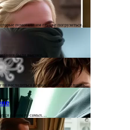
которые помогали им глубже погрузиться…
Ожидания были высоки,…
гли насладиться новым сезоном, где вновь…
оне
ажется одним из самых…